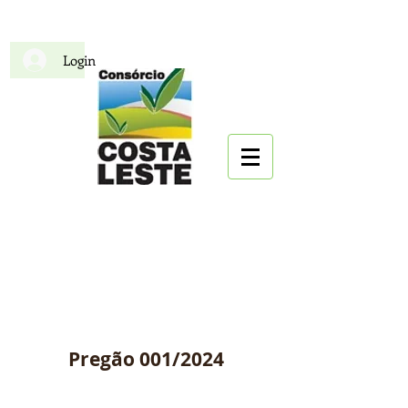
Login
CIDECOL
Consórcio Intermunicipal
para o Desenvolvimento da
Costa Leste
Pregão 001/2024