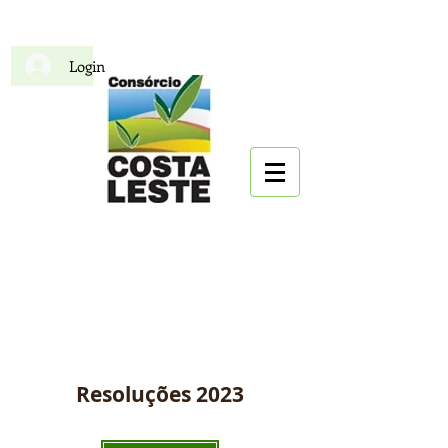
Login
CIDECOL
Consórcio Intermunicipal
para o Desenvolvimento da
Costa Leste
Resoluções 2023