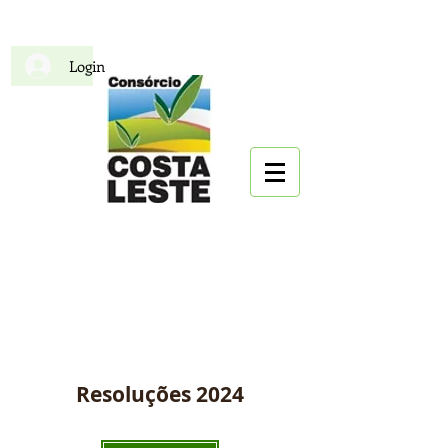
Login
CIDECOL
Consórcio Intermunicipal
para o Desenvolvimento da
Costa Leste
Resoluções 2024